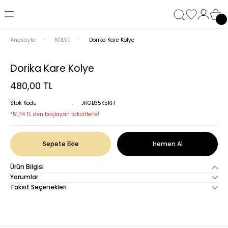
Anasayfa
KOLYE
Dorika Kare Kolye
Dorika Kare Kolye
480,00 TL
Stok Kodu
JRGB35K5KH
*51,74 TL den başlayan taksitlerle!
Sepete Ekle
Hemen Al
Ürün Bilgisi
Yorumlar
Taksit Seçenekleri