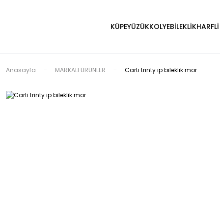
KÜPE
YÜZÜK
KOLYE
BİLEKLİK
HARFLİ
Anasayfa
MARKALI ÜRÜNLER
Carti trinty ip bileklik mor