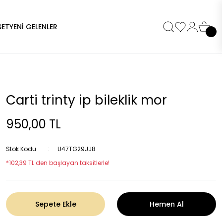
SET
YENİ GELENLER
Carti trinty ip bileklik mor
950,00 TL
Stok Kodu
U47TG29JJ8
*102,39 TL den başlayan taksitlerle!
Sepete Ekle
Hemen Al