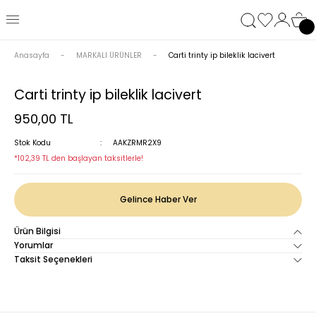
Anasayfa
MARKALI ÜRÜNLER
Carti trinty ip bileklik lacivert
Carti trinty ip bileklik lacivert
950,00 TL
Stok Kodu
AAKZRMR2X9
*102,39 TL den başlayan taksitlerle!
Gelince Haber Ver
Ürün Bilgisi
Yorumlar
Taksit Seçenekleri