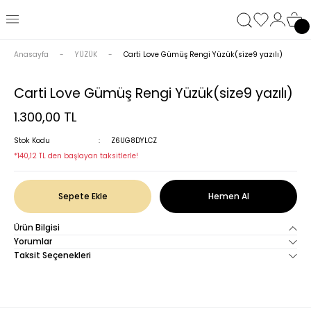
Anasayfa
YÜZÜK
Carti Love Gümüş Rengi Yüzük(size9 yazılı)
Carti Love Gümüş Rengi Yüzük(size9 yazılı)
1.300,00 TL
Stok Kodu
Z6UG8DYLCZ
*140,12 TL den başlayan taksitlerle!
Sepete Ekle
Hemen Al
Ürün Bilgisi
Yorumlar
Taksit Seçenekleri