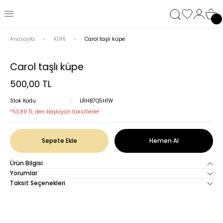
Anasayfa
KÜPE
Carol taşlı küpe
Carol taşlı küpe
500,00 TL
Stok Kodu
LRHB7Q5H1W
*53,89 TL den başlayan taksitlerle!
Sepete Ekle
Hemen Al
Ürün Bilgisi
Yorumlar
Taksit Seçenekleri