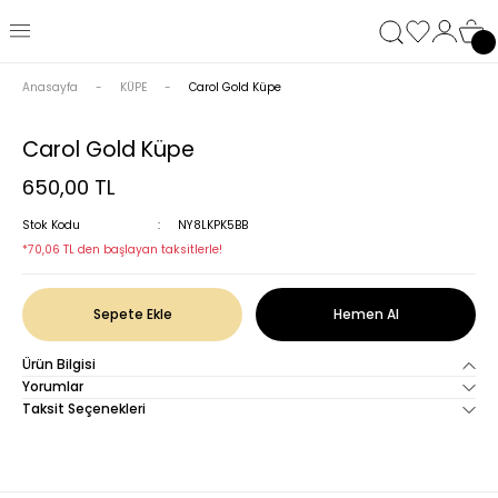
Anasayfa
KÜPE
Carol Gold Küpe
Carol Gold Küpe
650,00 TL
Stok Kodu
NY8LKPK5BB
*70,06 TL den başlayan taksitlerle!
Sepete Ekle
Hemen Al
Ürün Bilgisi
Yorumlar
Taksit Seçenekleri