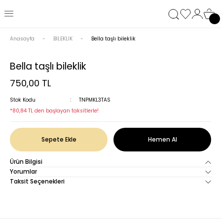
Anasayfa
BİLEKLİK
Bella taşlı bileklik
Bella taşlı bileklik
750,00 TL
Stok Kodu
TNPMKL3TAS
*80,84 TL den başlayan taksitlerle!
Sepete Ekle
Hemen Al
Ürün Bilgisi
Yorumlar
Taksit Seçenekleri