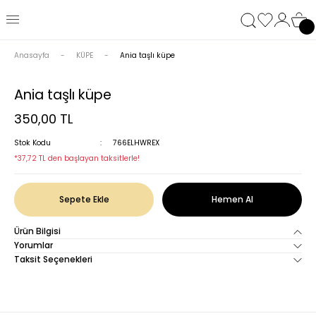
Anasayfa
KÜPE
Ania taşlı küpe
Ania taşlı küpe
350,00 TL
Stok Kodu
766ELHWREX
*37,72 TL den başlayan taksitlerle!
Sepete Ekle
Hemen Al
Ürün Bilgisi
Yorumlar
Taksit Seçenekleri