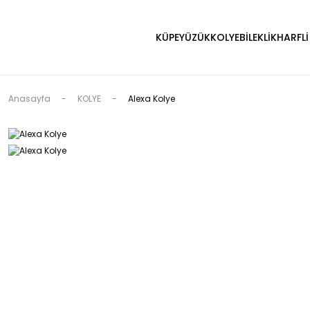
KÜPE
YÜZÜK
KOLYE
BİLEKLİK
HARFLİ
Anasayfa
KOLYE
Alexa Kolye