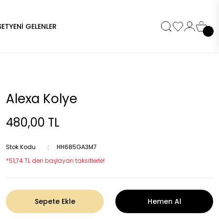
SET
YENİ GELENLER
Alexa Kolye
480,00 TL
Stok Kodu
HH685GA3M7
*51,74 TL den başlayan taksitlerle!
Sepete Ekle
Hemen Al