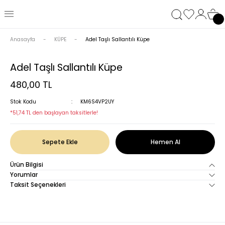
Anasayfa
KÜPE
Adel Taşlı Sallantılı Küpe
Adel Taşlı Sallantılı Küpe
480,00 TL
Stok Kodu
KM6S4VP2UY
*51,74 TL den başlayan taksitlerle!
Sepete Ekle
Hemen Al
Ürün Bilgisi
Yorumlar
Taksit Seçenekleri