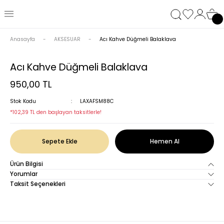
Anasayfa
AKSESUAR
Acı Kahve Düğmeli Balaklava
Acı Kahve Düğmeli Balaklava
950,00 TL
Stok Kodu
LAXAFSM88C
*102,39 TL den başlayan taksitlerle!
Sepete Ekle
Hemen Al
Ürün Bilgisi
Yorumlar
Taksit Seçenekleri